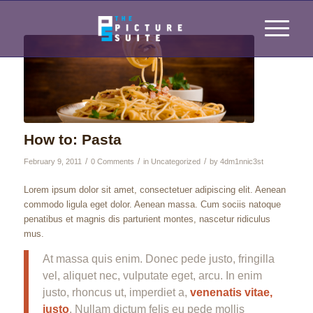
How to: Pasta
/
/
/
February 9, 2011
0 Comments
in
Uncategorized
by
4dm1nnic3st
Lorem ipsum dolor sit amet, consectetuer adipiscing elit. Aenean
commodo ligula eget dolor. Aenean massa. Cum sociis natoque
penatibus et magnis dis parturient montes, nascetur ridiculus
mus.
At massa quis enim. Donec pede justo, fringilla
vel, aliquet nec, vulputate eget, arcu. In enim
justo, rhoncus ut, imperdiet a,
venenatis vitae,
justo
. Nullam dictum felis eu pede mollis